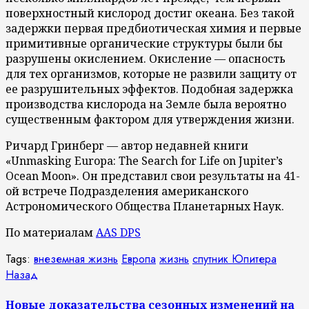
поверхностный кислород достиг океана. Без такой
задержки первая предбиотическая химия и первые
примитивные органические структуры были бы
разрушены окислением. Окисление — опасность
для тех организмов, которые не развили защиту от
ее разрушительных эффектов. Подобная задержка
производства кислорода на Земле была вероятно
существенным фактором для утверждения жизни.
Ричард Гринберг — автор недавней книги
«Unmasking Europa: The Search for Life on Jupiter’s
Ocean Moon». Он представил свои результаты на 41-
ой встрече Подразделения американского
Астрономического Общества Планетарных Наук.
По материалам
AAS DPS
Tags:
внеземная жизнь
Европа
жизнь
спутник Юпитера
Продолжить
Предыдущая
Назад
запись:
чтение
Новые доказательства сезонных изменений на