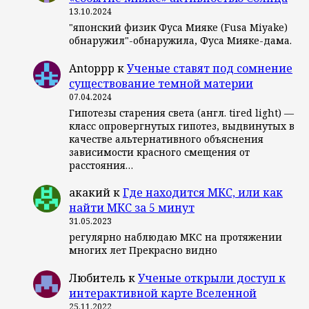
13.10.2024
"японский физик Фуса Мияке (Fusa Miyake)
обнаружил"-обнаружила, Фуса Мияке-дама.
Antoppp
к
Ученые ставят под сомнение
существование темной материи
07.04.2024
Гипотезы старения света (англ. tired light) —
класс опровергнутых гипотез, выдвинутых в
качестве альтернативного объяснения
зависимости красного смещения от
расстояния…
акакий
к
Где находится МКС, или как
найти МКС за 5 минут
31.05.2023
регулярно наблюдаю МКС на протяжении
многих лет Прекрасно видно
Любитель
к
Ученые открыли доступ к
интерактивной карте Вселенной
25.11.2022