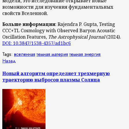
модели, это исследование открывает новые
возможности для изучения фундаментальных
свойств Вселенной.
Больше информации
: Rajendra P. Gupta, Testing
CCC+TL Cosmology with Observed Baryon Acoustic
Oscillation Features,
The Astrophysical Journal
(2024).
DOI: 10.3847/1538-4357/ad1bc6
Tags:
вселенная
темная материя
темная энергия
Продолжить
Предыдущая
Назад
запись:
чтение
Новый алгоритм определяет трехмерную
траекторию выбросов плазмы Солнца