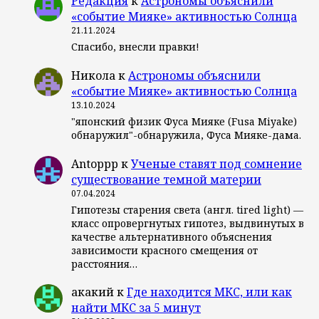
Редакция
к
Астрономы объяснили
«событие Мияке» активностью Солнца
21.11.2024
Спасибо, внесли правки!
Никола
к
Астрономы объяснили
«событие Мияке» активностью Солнца
13.10.2024
"японский физик Фуса Мияке (Fusa Miyake)
обнаружил"-обнаружила, Фуса Мияке-дама.
Antoppp
к
Ученые ставят под сомнение
существование темной материи
07.04.2024
Гипотезы старения света (англ. tired light) —
класс опровергнутых гипотез, выдвинутых в
качестве альтернативного объяснения
зависимости красного смещения от
расстояния…
акакий
к
Где находится МКС, или как
найти МКС за 5 минут