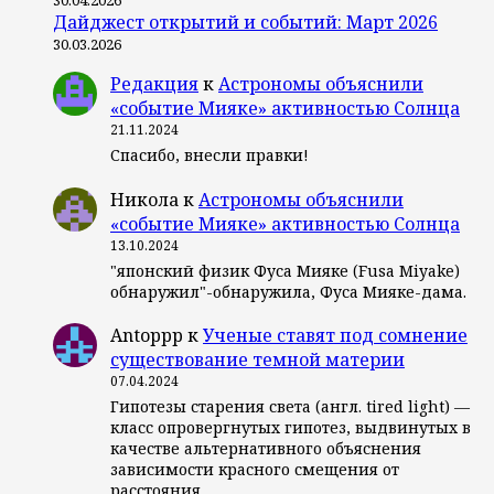
30.04.2026
Дайджест открытий и событий: Март 2026
30.03.2026
Редакция
к
Астрономы объяснили
«событие Мияке» активностью Солнца
21.11.2024
Спасибо, внесли правки!
Никола
к
Астрономы объяснили
«событие Мияке» активностью Солнца
13.10.2024
"японский физик Фуса Мияке (Fusa Miyake)
обнаружил"-обнаружила, Фуса Мияке-дама.
Antoppp
к
Ученые ставят под сомнение
существование темной материи
07.04.2024
Гипотезы старения света (англ. tired light) —
класс опровергнутых гипотез, выдвинутых в
качестве альтернативного объяснения
зависимости красного смещения от
расстояния…