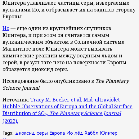
Юпитера улавливает частицы серы, извергаемые
вулканами Ио, и отбрасывает их на заднюю сторону
Европы.
Ио
— еще один из крупнейших спутников
Юпитера, и при этом он считается самым
вулканическим объектом в Солнечной системе.
Магнитное поле Юпитера может вызывать
химические реакции между водяным льдом и
серой, в результате чего на поверхности Европы
образуется диоксид серы.
Исследование было опубликовано в
The Planetary
Science Journal
.
Источник:
Tracy M. Becker et al, Mid-ultraviolet
Hubble Observations of Europa and the Global Surface
Distribution of SO
,
The Planetary Science Journal
2
(2022).
Tags:
диоксид серы
Европа
Ио
лёд
Хаббл
Юпитер