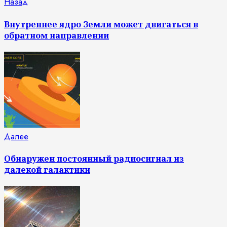
Продолжить
Предыдущая
Назад
запись:
чтение
Внутреннее ядро Земли может двигаться в
обратном направлении
Следующая
Далее
запись:
Обнаружен постоянный радиосигнал из
далекой галактики