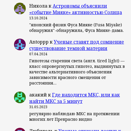
Никола
к
Астрономы объяснили
«событие Мияке» активностью Солнца
13.10.2024
"японский физик Фуса Мияке (Fusa Miyake)
обнаружил"-обнаружила, Фуса Мияке-дама.
Antoppp
к
Ученые ставят под сомнение
существование темной материи
07.04.2024
Гипотезы старения света (англ. tired light) —
класс опровергнутых гипотез, выдвинутых в
качестве альтернативного объяснения
зависимости красного смещения от
расстояния…
акакий
к
Где находится МКС, или как
найти МКС за 5 минут
31.05.2023
регулярно наблюдаю МКС на протяжении
многих лет Прекрасно видно
Любитель
к
Ученые открыли доступ к