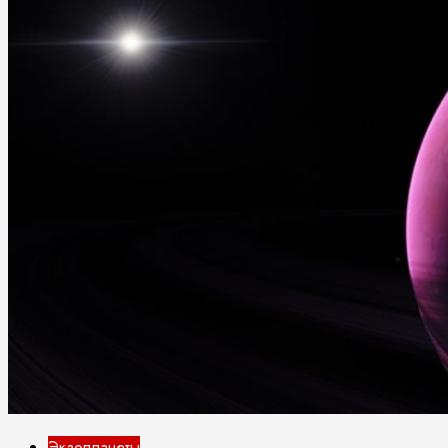
Экзопланеты