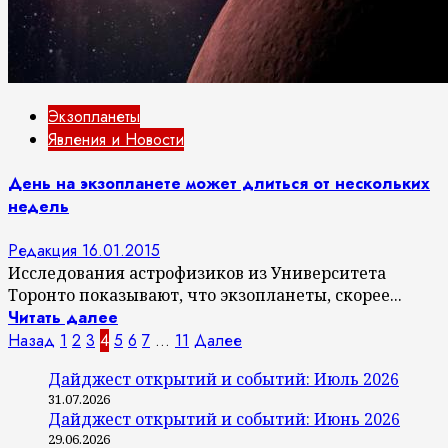
Экзопланеты
Явления и Новости
День на экзопланете может длиться от нескольких
недель
Редакция
16.01.2015
Исследования астрофизиков из Университета
Торонто показывают, что экзопланеты, скорее...
Читать далее
Пагинация
Назад
1
2
3
4
5
6
7
…
11
Далее
записей
Дайджест открытий и событий: Июль 2026
31.07.2026
Дайджест открытий и событий: Июнь 2026
29.06.2026