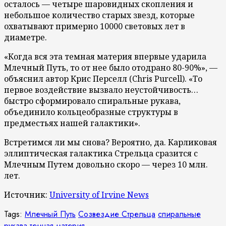
осталось — четыре шаровидных скопления и
небольшое количество старых звезд, которые
охватывают примерно 10000 световых лет в
диаметре.
«Когда вся эта темная материя впервые ударила
Млечный Путь, то от нее было отодрано 80-90%», —
объяснил автор Крис Перселл (Chris Purcell). «То
первое воздействие вызвало неустойчивость…
быстро сформировало спиральные рукава,
объединило кольцеобразные структуры в
предместьях нашей галактики».
Встретимся ли мы снова? Вероятно, да. Карликовая
эллиптическая галактика Стрельца сразится с
Млечным Путем довольно скоро — через 10 млн.
лет.
Источник:
University of Irvine News
Tags:
Млечный Путь
Созвездие Стрельца
спиральные
рукава
темная материя