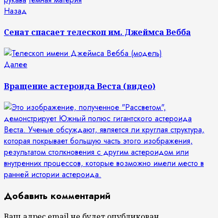
Продолжить
Предыдущая
Назад
запись:
чтение
Сенат спасает телескоп им. Джеймса Вебба
Следующая
Далее
запись:
Вращение астероида Веста (видео)
Добавить комментарий
Ваш адрес email не будет опубликован.