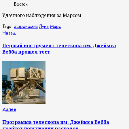
Восток
Удачного наблюдения за Марсом!
Tags:
астрономия
Луна
Марс
Продолжить
Предыдущая
Назад
запись:
чтение
Первый инструмент телескопа им. Джеймса
Вебба прошел тест
Следующая
Далее
запись:
Программа телескопа им. Джеймса Вебба
требует повышения расходов