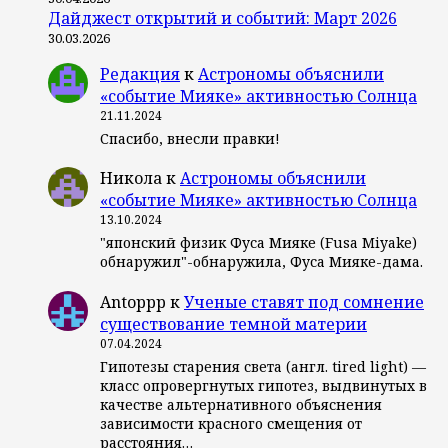
Дайджест открытий и событий: Март 2026
30.03.2026
Редакция
к
Астрономы объяснили
«событие Мияке» активностью Солнца
21.11.2024
Спасибо, внесли правки!
Никола
к
Астрономы объяснили
«событие Мияке» активностью Солнца
13.10.2024
"японский физик Фуса Мияке (Fusa Miyake)
обнаружил"-обнаружила, Фуса Мияке-дама.
Antoppp
к
Ученые ставят под сомнение
существование темной материи
07.04.2024
Гипотезы старения света (англ. tired light) —
класс опровергнутых гипотез, выдвинутых в
качестве альтернативного объяснения
зависимости красного смещения от
расстояния…