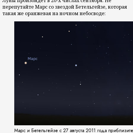
Луны произойдет в 20-х числах сентября. Не
перепутайте Марс со звездой Бетельгейзе, которая
такая же оранжевая на ночном небосводе:
Марс и Бетельгейзе с 27 августа 2011 года приблизите