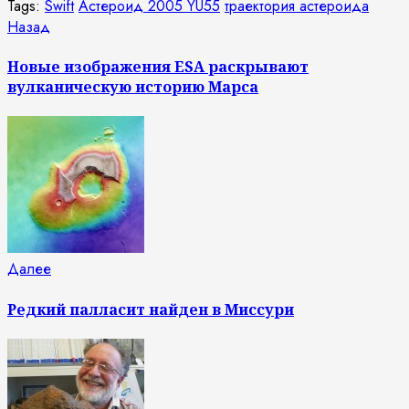
Tags:
Swift
Астероид 2005 YU55
траектория астероида
Продолжить
Предыдущая
Назад
запись:
чтение
Новые изображения ESA раскрывают
вулканическую историю Марса
Следующая
Далее
запись:
Редкий палласит найден в Миссури