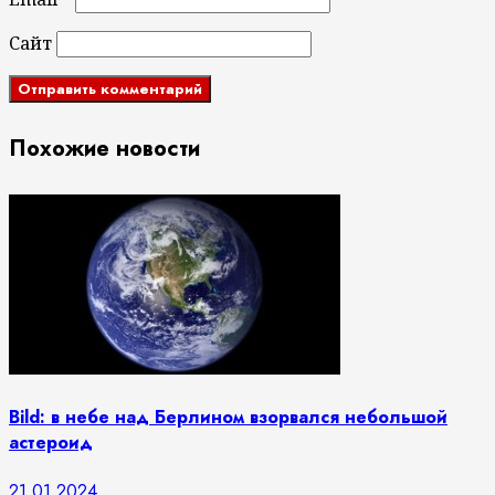
Сайт
Похожие новости
Bild: в небе над Берлином взорвался небольшой
астероид
21.01.2024