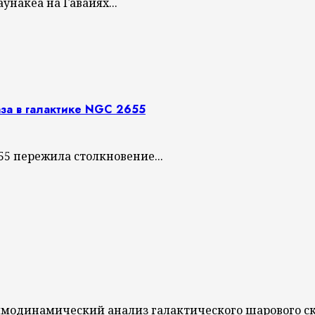
накеа на Гавайях...
за в галактике NGC 2655
5 пережила столкновение...
модинамический анализ галактического шарового ско