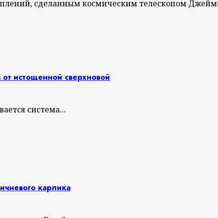
плений, сделанным космическим телескопом Джеймса
а от истощенной сверхновой
ается система...
ичневого карлика