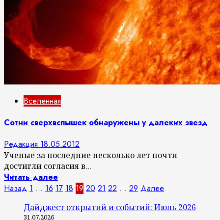
Вселенная
Сотни сверхвспышек обнаружены у далеких звезд
Редакция
18.05.2012
Ученые за последние несколько лет почти
достигли согласия в...
Читать далее
Пагинация
Назад
1
…
16
17
18
19
20
21
22
…
29
Далее
записей
Дайджест открытий и событий: Июль 2026
31.07.2026