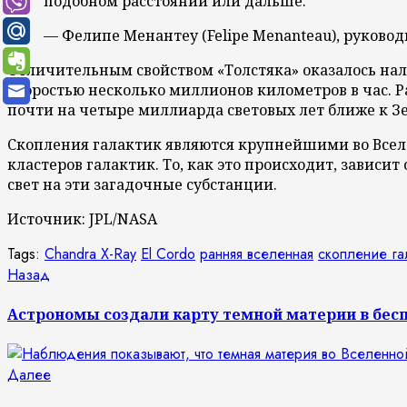
подобном расстоянии или дальше.
— Фелипе Менантеу (Felipe Menanteau), руково
Отличительным свойством «Толстяка» оказалось нал
скоростью несколько миллионов километров в час. 
почти на четыре миллиарда световых лет ближе к Зе
Скопления галактик являются крупнейшими во Всел
кластеров галактик. То, как это происходит, зависи
свет на эти загадочные субстанции.
Источник: JPL/NASA
Tags:
Chandra X-Ray
El Cordo
ранняя вселенная
скопление га
Продолжить
Предыдущая
Назад
запись:
чтение
Астрономы создали карту темной материи в бе
Следующая
Далее
запись: