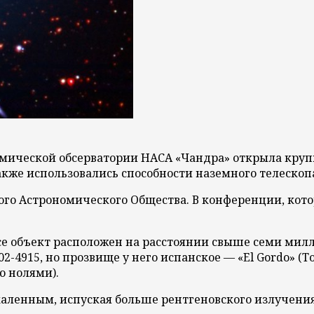
ической обсерватории НАСА «Чандра» открыла крупн
 также использовались способности наземного телескоп
го Астрономического Общества. В конференции, кото
се объект расположен на расстоянии свыше семи милл
-4915, но прозвище у него испанское — «El Gordo» (То
ю нолями).
аленным, испуская больше рентгеновского излучения