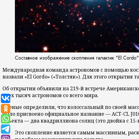
Составное изображение скопления галактик "El Cordo"
Международная команда астрономов с помощью косм
назвали «El Gordo» («Толстяк»). Для этого открытия
Об открытии объявили на 219-й встрече Американско
трех тысяч астрономов со всего мира.
Ученые определили, что колоссальный по своей мас
было присвоено официальное название — ACT-CL J0102
объекта — два квадриллиона солнц (это двойка с 15-
Это скопление является самым массивным, раск