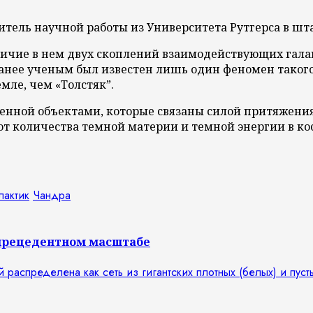
дитель научной работы из Университета Рутгерса в ш
ичие в нем двух скоплений взаимодействующих галакт
Ранее ученым был известен лишь один феномен таког
мле, чем «Толстяк”.
енной объектами, которые связаны силой притяжения
т от количества темной материи и темной энергии в 
лактик
Чандра
спрецедентном масштабе