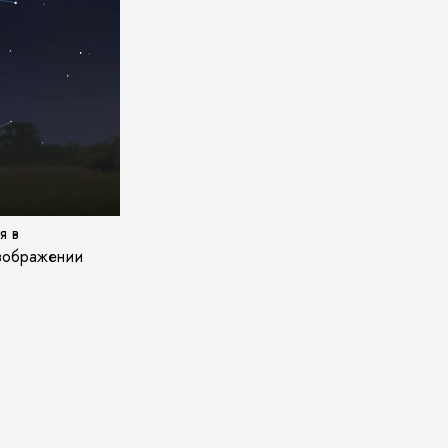
я в
изображении