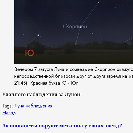
Вечером 7 августа Луна и созвездие Скорпион окажутс
непосредственной близости друг от друга (время на 
21:45). Красная буква Ю - Юг
Удачного наблюдения за Луной!
Tags:
Луна
наблюдения
Продолжить
Предыдущая
Назад
запись:
чтение
Экзопланеты воруют металлы у своих звезд?