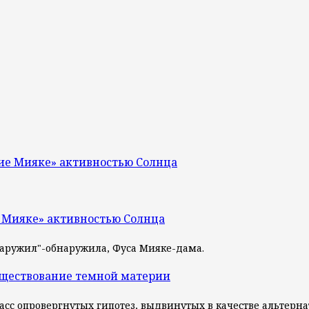
ие Мияке» активностью Солнца
 Мияке» активностью Солнца
наружил"-обнаружила, Фуса Мияке-дама.
уществование темной материи
— класс опровергнутых гипотез, выдвинутых в качестве альте