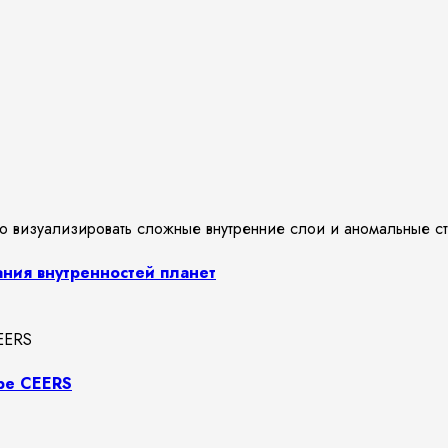
ния внутренностей планет
оре CEERS