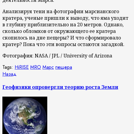
Анализируя тени на фотографии марсианского
кратера, ученые пришли к выводу, что яма уходит
в глубину приблизительно на 20 метров. Однако,
сколько обломков от окружающего ее кратера
скопилось на дне пещеры? И что сформировало
кратер? Пока что эти вопросы остаются загадкой.
Фотография: NASA / JPL / University of Arizona
Tags:
HiRISE
MRO
Марс
пещера
Продолжить
Предыдущая
Назад
запись:
чтение
Геофизики опровергли теорию роста Земли