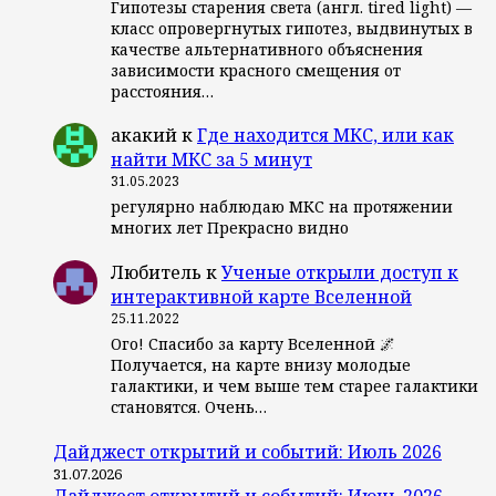
Гипотезы старения света (англ. tired light) —
класс опровергнутых гипотез, выдвинутых в
качестве альтернативного объяснения
зависимости красного смещения от
расстояния…
акакий
к
Где находится МКС, или как
найти МКС за 5 минут
31.05.2023
регулярно наблюдаю МКС на протяжении
многих лет Прекрасно видно
Любитель
к
Ученые открыли доступ к
интерактивной карте Вселенной
25.11.2022
Ого! Спасибо за карту Вселенной 🌌
Получается, на карте внизу молодые
галактики, и чем выше тем старее галактики
становятся. Очень…
Дайджест открытий и событий: Июль 2026
31.07.2026
Дайджест открытий и событий: Июнь 2026