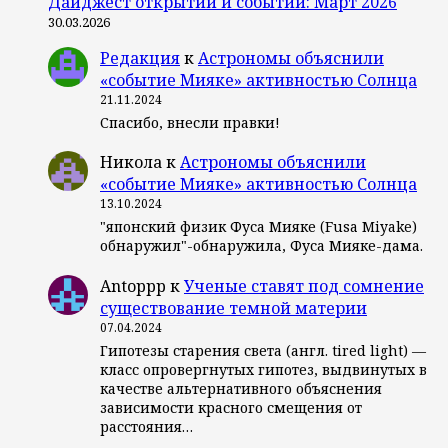
Дайджест открытий и событий: Март 2026
30.03.2026
Редакция
к
Астрономы объяснили
«событие Мияке» активностью Солнца
21.11.2024
Спасибо, внесли правки!
Никола
к
Астрономы объяснили
«событие Мияке» активностью Солнца
13.10.2024
"японский физик Фуса Мияке (Fusa Miyake)
обнаружил"-обнаружила, Фуса Мияке-дама.
Antoppp
к
Ученые ставят под сомнение
существование темной материи
07.04.2024
Гипотезы старения света (англ. tired light) —
класс опровергнутых гипотез, выдвинутых в
качестве альтернативного объяснения
зависимости красного смещения от
расстояния…