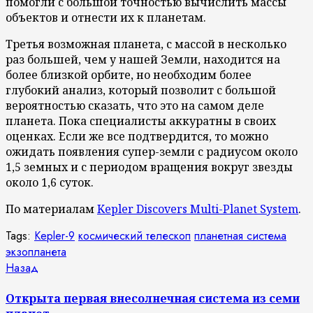
помогли с большой точностью вычислить массы
объектов и отнести их к планетам.
Третья возможная планета, с массой в несколько
раз большей, чем у нашей Земли, находится на
более близкой орбите, но необходим более
глубокий анализ, который позволит с большой
вероятностью сказать, что это на самом деле
планета. Пока специалисты аккуратны в своих
оценках. Если же все подтвердится, то можно
ожидать появления супер-земли с радиусом около
1,5 земных и с периодом вращения вокруг звезды
около 1,6 суток.
По материалам
Kepler Discovers Multi-Planet System
.
Tags:
Kepler-9
космический телескоп
планетная система
экзопланета
Продолжить
Предыдущая
Назад
запись:
чтение
Открыта первая внесолнечная система из семи