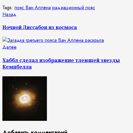
Tags:
пояс Ван Аллена
радиационный пояс
Продолжить
Предыдущая
Назад
запись:
чтение
Ночной Лиссабон из космоса
Следующая
Далее
запись:
Хаббл сделал изображение тлеющей звезды
Кемпбелла
Добавить комментарий