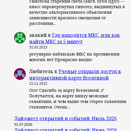
Гипотезы старения света (англ. tired light) —
класс опровергнутых гипотез, выдвинутых в
качестве альтернативного объяснения
зависимости красного смещения от
расстояния…
акакий
к
Где находится МКС, или как
найти МКС за 5 минут
31.05.2023
регулярно наблюдаю МКС на протяжении
многих лет Прекрасно видно
Любитель
к
Ученые открыли доступ к
интерактивной карте Вселенной
25.11.2022
Ого! Спасибо за карту Вселенной 🌌
Получается, на карте внизу молодые
галактики, и чем выше тем старее галактики
становятся. Очень…
Дайджест открытий и событий: Июль 2026
31.07.2026
Дайджест открытий и событий: Июнь 2026