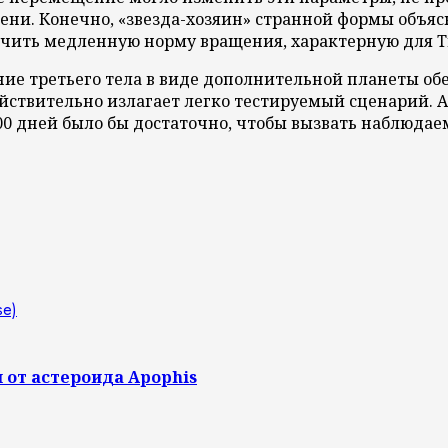
ни. Конечно, «звезда-хозяин» странной формы объясн
печить медленную норму вращения, характерную для T
ние третьего тела в виде дополнительной планеты об
йствительно излагает легко тестируемый сценарий. А
100 дней было бы достаточно, чтобы вызвать наблюда
 от астероида Apophis