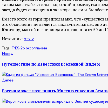
таком масштабе за столь короткий промежутка време
звезда будет сплющена в экваторе, не смог бы обес
Вместо этого авторы предполагают, что «существова
это объяснение не является заключительным, оно де
Юпитеру, массой и с периодами вращения от 50 до 
Источник:
Arxiv
Tags:
TrES-2b
экзопланета
Продолжить
Предыдущая
Назад
запись:
чтение
Путешествие по Известной Вселенной (видео)
Следующая
Далее
запись:
Россия может возглавить Миссию спасения Земли