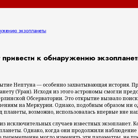
ружению экзопланеты
 привести к обнаружению экзоплане
рытие Нептуна — особенно захватывающая история. П
ету (Уран). Исходя из этого астрономы смогли предс
рлинской Обсерватории. Это открытие вызвало поиск
ениям на Меркурии. Однако, подобным образом ни од
 планеты, возможно, использовалась впервые вне на
им из исключительных случаев известных экзопланет.
ту планеты. Однако, когда они продолжили наблюдение
е перемещение могло изменить эти параметры, не пре