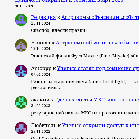
30.03.2026
Редакция
к
Астрономы объяснили «событ
21.11.2024
Спасибо, внесли правки!
Никола
к
Астрономы объяснили «событие
13.10.2024
"японский физик Фуса Мияке (Fusa Miyake) об
Antoppp
к
Ученые ставят под сомнение с
07.04.2024
Гипотезы старения света (англ. tired light) 
расстояния…
акакий
к
Где находится МКС, или как най
31.05.2023
регулярно наблюдаю МКС на протяжении мног
Любитель
к
Ученые открыли доступ к ин
25.11.2022
Ого! Спасибо за карту Вселенной 🌌 Получается