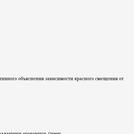
рнативного объяснения зависимости красного смещения от
 галактики становятся. Очень…