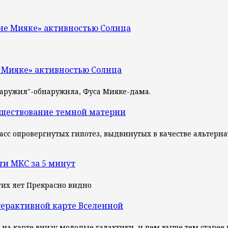
ие Мияке» активностью Солнца
 Мияке» активностью Солнца
наружил"-обнаружила, Фуса Мияке-дама.
уществование темной материи
— класс опровергнутых гипотез, выдвинутых в качестве альте
ти МКС за 5 минут
их лет Прекрасно видно
терактивной карте Вселенной
, на карте внизу молодые галактики, и чем выше тем старее