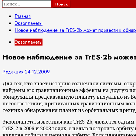
Найти:
Главная
Экзопланеты
Новое наблюдение за TrES-2b может привести к обна
Экзопланеты
Новое наблюдение за TrES-2b может
Редакция
24.12.2009
Для тех, кто знает историю солнечной системы, отк
найдены его гравитационные эффекты на другую план
обнаружили предсказанную планету визуально из Бе
несоответствий, приписанных гравитационным волн
техника обнаружения планет из орбитальных причуд
Экзопланета, известная как TrES-2b, является одн
TrES-2 в 2006 и 2008 годах, с целью построить орби
наклоне орбиты и периоде орбиты. Хотя планетарно