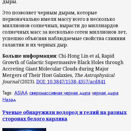
дыры.
Это позволяет черным дырам, которые
первоначально имели массу всего в несколько
миллионов солнечных, вырасти до миллиардов
солнечных масс за несколько сотен миллионов лет,
успешно объясняя наблюдаемые свойства слияния
галактик и их черных дыр.
Больше информации
: Chi-Hong Lin et al, Rapid
Growth of Galactic Supermassive Black Holes through
Accreting Giant Molecular Clouds during Major
Mergers of Their Host Galaxies,
The Astrophysical
Journal
(2023).
DOI: 10.3847/1538-4357/acd841
Tags:
ASIAA
сверхмассивная черная дыра
черная дыра
Продолжить
Предыдущая
Назад
запись:
чтение
Ученые обнаружили водород и гелий на разных
сторонах белого карлика