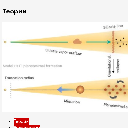
Теории
Теории
Экзопланеты