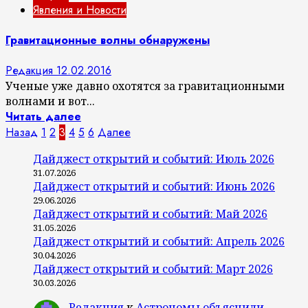
Явления и Новости
Гравитационные волны обнаружены
Редакция
12.02.2016
Ученые уже давно охотятся за гравитационными
волнами и вот...
Читать далее
Пагинация
Назад
1
2
3
4
5
6
Далее
записей
Дайджест открытий и событий: Июль 2026
31.07.2026
Дайджест открытий и событий: Июнь 2026
29.06.2026
Дайджест открытий и событий: Май 2026
31.05.2026
Дайджест открытий и событий: Апрель 2026
30.04.2026
Дайджест открытий и событий: Март 2026
30.03.2026
Редакция
к
Астрономы объяснили