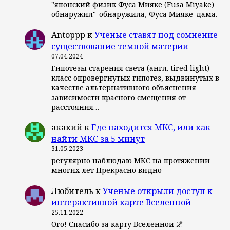
"японский физик Фуса Мияке (Fusa Miyake)
обнаружил"-обнаружила, Фуса Мияке-дама.
Antoppp
к
Ученые ставят под сомнение
существование темной материи
07.04.2024
Гипотезы старения света (англ. tired light) —
класс опровергнутых гипотез, выдвинутых в
качестве альтернативного объяснения
зависимости красного смещения от
расстояния…
акакий
к
Где находится МКС, или как
найти МКС за 5 минут
31.05.2023
регулярно наблюдаю МКС на протяжении
многих лет Прекрасно видно
Любитель
к
Ученые открыли доступ к
интерактивной карте Вселенной
25.11.2022
Ого! Спасибо за карту Вселенной 🌌