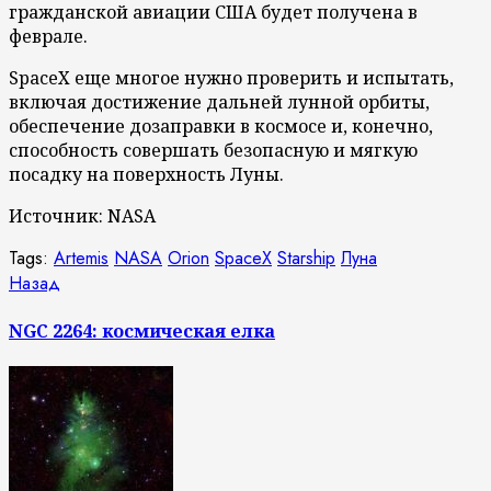
гражданской авиации США будет получена в
феврале.
SpaceX еще многое нужно проверить и испытать,
включая достижение дальней лунной орбиты,
обеспечение дозаправки в космосе и, конечно,
способность совершать безопасную и мягкую
посадку на поверхность Луны.
Источник: NASA
Tags:
Artemis
NASA
Orion
SpaceX
Starship
Луна
Продолжить
Предыдущая
Назад
запись:
чтение
NGC 2264: космическая елка