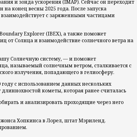
ния и зонда ускорения (IMAP). Сейчас он переходит
 на конец весны 2025 года. После запуска
р взаимодействует с заряженными частицами
oundary Explorer (IBEX), а также поможет
ц от Солнца и взаимодействие солнечного ветра на
ашу Солнечную систему, — и поможет
нца, называемый солнечным ветром, сталкивается с
ского излучения, попадающего в гелиосферу.
0 году с использованием данных нескольких
у длиннохвостой кометы, которая ранее считалась
собирать и анализировать проходящие через него
жонса Хопкинса в Лорел, штат Мэриленд.
ированием.