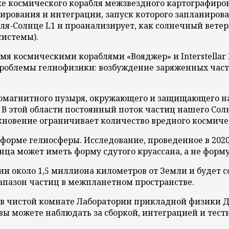
 космического корабля межзвездного картографирова
тирования и интеграции, запуск которого запланирован
ля-Солнце L1 и проанализирует, как солнечный вете
системы).
я космическими кораблями «Вояджер» и Interstellar B
роблемы гелиофизики: возбуждение заряженных части
ромагнитного пузыря, окружающего и защищающего н
В этой области постоянный поток частиц нашего Сол
лкновение ограничивает количество вредного космиче
форме гелиосферы. Исследование, проведенное в 202
лнца может иметь форму сдутого круассана, а не форм
и около 1,5 миллиона километров от Земли и будет 
иапазон частиц в межпланетном пространстве.
 в чистой комнате Лаборатории прикладной физики Д
вы можете наблюдать за сборкой, интеграцией и тест