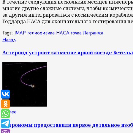
В течение следующих нескольких месяцев инженеры 
многие другие сложные системы, чтобы космический 
за другим интегрироваться с космическим кораблем
Годдарда НАСА для окончательного тестирования пе
Tags:
IMAP
гелиофизика
НАСА
точка Лагранжа
Продолжить
Предыдущая
Назад
запись:
чтение
Астероид устроит затмение яркой звезде Бетель
Следующая
Далее
запись:
Астрономы предоставили первое детальное изо