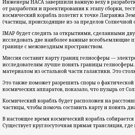
Инженеры НАСА завершили важную веху в разработке
от разработки и проектирования к этапу сборки, тес
космический корабль полетит к точке Лагранжа Зем
(частицы, происходящие из-за пределов Солнечной 
IMAP будет следить за открытиями, сделанными двум
исследовать две наиболее важные всеобъемлющие п
границе с межзвездным пространством.
Миссия составит карту границ гелиосферы — элект
исследователям лучше понять границы гелиосферы. 
материалом из остальной части галактики. Это сто
Это также поможет разрешить споры о фактической 
космических аппаратов, показало, что пузырь от Со
Космический корабль будет расположен на расстояни
частицы, чтобы помочь составить карту и понять д
В настоящее время космический корабль собирается
Существует круглосуточная прямая трансляция, где 