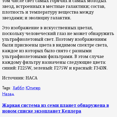
том числе свет самых горячих и самых молодых
звезд, встроенных в местные галактики; состав,
плотность и температуру вещества между
звездами; и эволюциу галактик.
Это изображение в искусственных цветах,
поскольку человеческий глаз не может обнаружить
ультрафиолетовый свет. Поэтому изображениям
были присвоены цвета в видимом спектре света,
каждое из которых было снято с разными
ультрафиолетовыми фильтрами. В этом случае
каждому фильтру назначены следующие цвета:
синий: F225W, зеленый: F275W и красный: F343N.
Источник: НАСА
Tags:
Хаббл
Юпитер
Продолжить
Предыдущая
Назад
запись:
чтение
Жаркая система из семи планет обнаружена в
новом списке экзопланет Кеплера