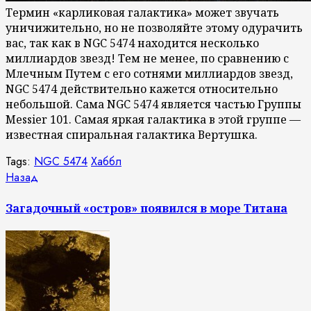
Термин «карликовая галактика» может звучать
уничижительно, но не позволяйте этому одурачить
вас, так как в NGC 5474 находится несколько
миллиардов звезд! Тем не менее, по сравнению с
Млечным Путем с его сотнями миллиардов звезд,
NGC 5474 действительно кажется относительно
небольшой. Сама NGC 5474 является частью Группы
Messier 101. Самая яркая галактика в этой группе —
известная спиральная галактика Вертушка.
Tags:
NGC 5474
Хаббл
Продолжить
Предыдущая
Назад
запись:
чтение
Загадочный «остров» появился в море Титана