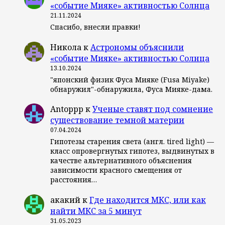
«событие Мияке» активностью Солнца
21.11.2024
Спасибо, внесли правки!
Никола
к
Астрономы объяснили
«событие Мияке» активностью Солнца
13.10.2024
"японский физик Фуса Мияке (Fusa Miyake)
обнаружил"-обнаружила, Фуса Мияке-дама.
Antoppp
к
Ученые ставят под сомнение
существование темной материи
07.04.2024
Гипотезы старения света (англ. tired light) —
класс опровергнутых гипотез, выдвинутых в
качестве альтернативного объяснения
зависимости красного смещения от
расстояния…
акакий
к
Где находится МКС, или как
найти МКС за 5 минут
31.05.2023