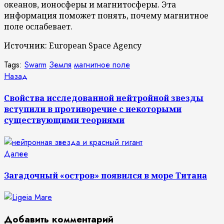
океанов, ионосферы и магнитосферы. Эта
информация поможет понять, почему магнитное
поле ослабевает.
Источник: European Space Agency
Tags:
Swarm
Земля
магнитное поле
Продолжить
Предыдущая
Назад
запись:
чтение
Свойства исследованной нейтройной звезды
вступили в противоречие с некоторыми
существующими теориями
Следующая
Далее
запись:
Загадочный «остров» появился в море Титана
Добавить комментарий