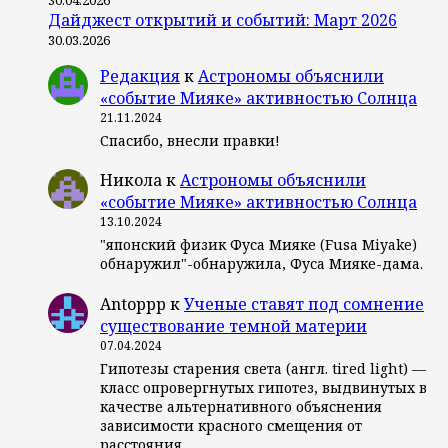
Дайджест открытий и событий: Март 2026
30.03.2026
Редакция
к
Астрономы объяснили
«событие Мияке» активностью Солнца
21.11.2024
Спасибо, внесли правки!
Никола
к
Астрономы объяснили
«событие Мияке» активностью Солнца
13.10.2024
"японский физик Фуса Мияке (Fusa Miyake)
обнаружил"-обнаружила, Фуса Мияке-дама.
Antoppp
к
Ученые ставят под сомнение
существование темной материи
07.04.2024
Гипотезы старения света (англ. tired light) —
класс опровергнутых гипотез, выдвинутых в
качестве альтернативного объяснения
зависимости красного смещения от
расстояния…