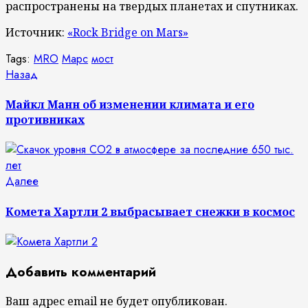
распространены на твердых планетах и спутниках.
Источник:
«Rock Bridge on Mars»
Tags:
MRO
Марс
мост
Продолжить
Предыдущая
Назад
запись:
чтение
Майкл Манн об изменении климата и его
противниках
Следующая
Далее
запись:
Комета Хартли 2 выбрасывает снежки в космос
Добавить комментарий
Ваш адрес email не будет опубликован.