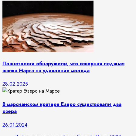
Планетологи обнаружили, что северная ледяная
шапка Марса на удивление молода
28.02.2025
В марсианском кратере Езеро существовали два
озера
26.01.2024