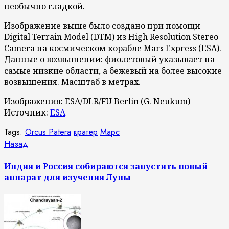
необычно гладкой.
Изображение выше было создано при помощи
Digital Terrain Model (DTM) из High Resolution Stereo
Camera на космическом корабле Mars Express (ESA).
Данные о возвышении: фиолетовый указывает на
самые низкие области, а бежевый на более высокие
возвышения. Масштаб в метрах.
Изображения: ESA/DLR/FU Berlin (G. Neukum)
Источник:
ESA
Tags:
Orcus Patera
кратер
Марс
Продолжить
Предыдущая
Назад
запись:
чтение
Индия и Россия собираются запустить новый
аппарат для изучения Луны