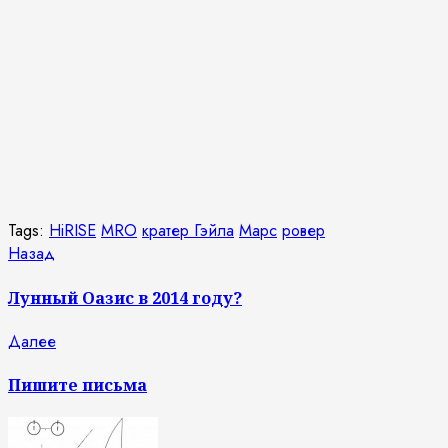
Tags:
HiRISE
MRO
кратер Гэйла
Марс
ровер
Продолжить
Предыдущая
Назад
запись:
чтение
Лунный Оазис в 2014 году?
Следующая
Далее
запись:
Пишите письма