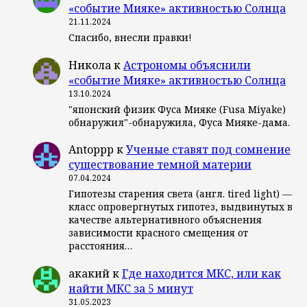
«событие Мияке» активностью Солнца
21.11.2024
Спасибо, внесли правки!
Никола
к
Астрономы объяснили
«событие Мияке» активностью Солнца
13.10.2024
"японский физик Фуса Мияке (Fusa Miyake)
обнаружил"-обнаружила, Фуса Мияке-дама.
Antoppp
к
Ученые ставят под сомнение
существование темной материи
07.04.2024
Гипотезы старения света (англ. tired light) —
класс опровергнутых гипотез, выдвинутых в
качестве альтернативного объяснения
зависимости красного смещения от
расстояния…
акакий
к
Где находится МКС, или как
найти МКС за 5 минут
31.05.2023