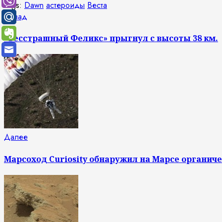
Tags:
Dawn
астероиды
Веста
Продолжить
Предыдущая
Назад
запись:
чтение
«Бесстрашный Феликс» прыгнул с высоты 38 км.
Следующая
Далее
запись:
Марсоход Curiosity обнаружил на Марсе органич