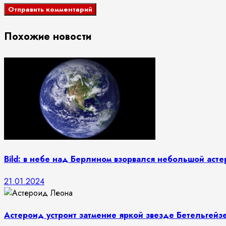
Похожие новости
Bild: в небе над Берлином взорвался небольшой аст
21.01.2024
Астероид устроит затмение яркой звезде Бетельгейз