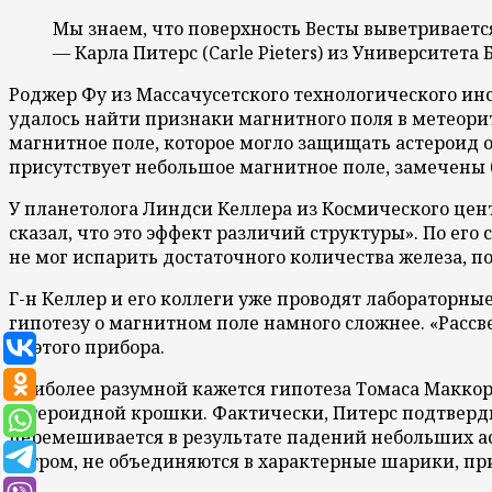
Мы знаем, что поверхность Весты выветривается
— Карла Питерс (Carle Pieters) из Университета 
Роджер Фу из Массачусетского технологического инс
удалось найти признаки магнитного поля в метеорит
магнитное поле, которое могло защищать астероид о
присутствует небольшое магнитное поле, замечены 
У планетолога Линдси Келлера из Космического цент
сказал, что это эффект различий структуры». По ег
не мог испарить достаточного количества железа, 
Г-н Келлер и его коллеги уже проводят лабораторн
гипотезу о магнитном поле намного сложнее. «Рассв
от этого прибора.
Наиболее разумной кажется гипотеза Томаса Маккорд
астероидной крошки. Фактически, Питерс подтвердил
перемешивается в результате падений небольших аст
ветром, не объединяются в характерные шарики, пр