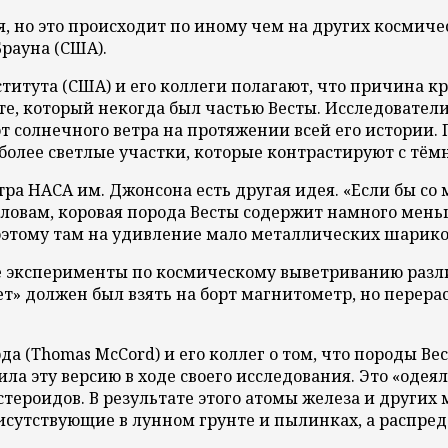
, но это происходит по иному чем на других космиче
Брауна (США).
титута (США) и его коллеги полагают, что причина к
е, который некогда был частью Весты. Исследователи 
т солнечного ветра на протяжении всей его истории. 
более светлые участки, которые контрастируют с тём
ра НАСА им. Джонсона есть другая идея. «Если бы со 
о словам, коровая порода Весты содержит намного мен
поэтому там на удивление мало металлических шарико
ые эксперименты по космическому выветриванию разли
ет» должен был взять на борт магнитометр, но перер
а (Thomas McCord) и его коллег о том, что породы В
а эту версию в ходе своего исследования. Это «одеял
ероидов. В результате этого атомы железа и других 
исутствующие в лунном грунте и пылинках, а распред