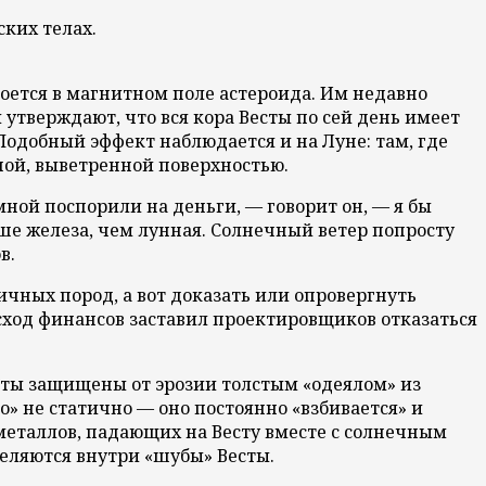
ских телах.
роется в магнитном поле астероида. Им недавно
утверждают, что вся кора Весты по сей день имеет
Подобный эффект наблюдается и на Луне: там, где
ной, выветренной поверхностью.
мной поспорили на деньги, — говорит он, — я бы
ьше железа, чем лунная. Солнечный ветер попросту
в.
чных пород, а вот доказать или опровергнуть
асход финансов заставил проектировщиков отказаться
есты защищены от эрозии толстым «одеялом» из
о» не статично — оно постоянно «взбивается» и
металлов, падающих на Весту вместе с солнечным
еляются внутри «шубы» Весты.