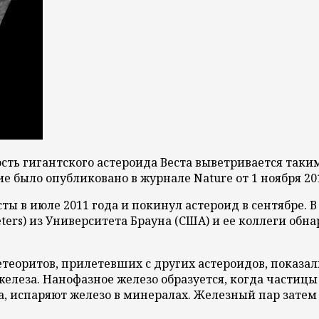
сть гигантского астероида Веста выветривается таким
 было опубликовано в журнале Nature от 1 ноября 201
ты в июле 2011 года и покинул астероид в сентябре. 
ters) из Университета Брауна (США) и ее коллеги обн
еоритов, прилетевших с других астероидов, показа
леза. Нанофазное железо образуется, когда частицы 
ла, испаряют железо в минералах. Железный пар зате