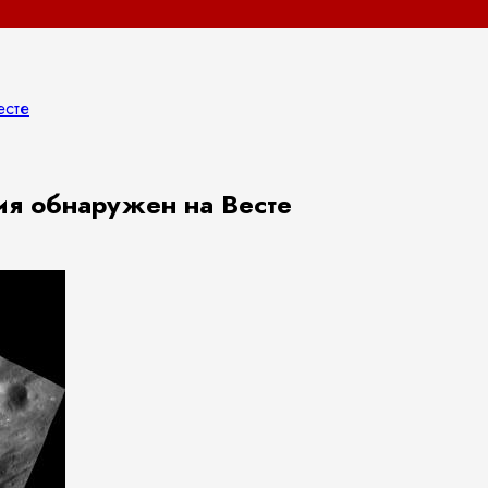
есте
ия обнаружен на Весте