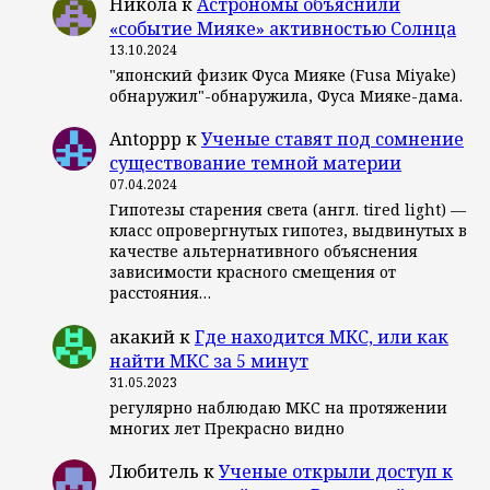
Никола
к
Астрономы объяснили
«событие Мияке» активностью Солнца
13.10.2024
"японский физик Фуса Мияке (Fusa Miyake)
обнаружил"-обнаружила, Фуса Мияке-дама.
Antoppp
к
Ученые ставят под сомнение
существование темной материи
07.04.2024
Гипотезы старения света (англ. tired light) —
класс опровергнутых гипотез, выдвинутых в
качестве альтернативного объяснения
зависимости красного смещения от
расстояния…
акакий
к
Где находится МКС, или как
найти МКС за 5 минут
31.05.2023
регулярно наблюдаю МКС на протяжении
многих лет Прекрасно видно
Любитель
к
Ученые открыли доступ к