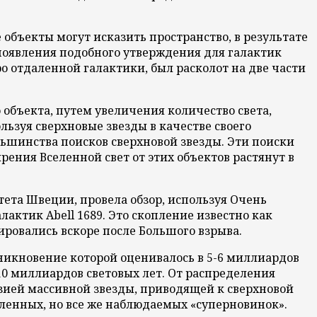
объекты могут исказить пространство, в результате
а появления подобного утверждения для галактик
ро отдаленной галактики, был расколот на две части
 объекта, путем увеличения количество света,
ьзуя сверхновые звезды в качестве своего
ьшинства поисков сверхновой звезды. Эти поиски
ения Вселенной свет от этих объектов растянут в
тета Швеции, провела обзор, используя Очень
актик Abell 1689. Это скопление известно как
овались вскоре после Большого взрыва.
зникновение которой оценивалось в 5-6 миллиардов
 10 миллиардов световых лет. От распределения
зией массивной звезды, приводящей к сверхновой
ленных, но все же наблюдаемых «суперновинок».