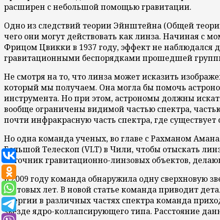
расширен с небольшой помощью гравитации.
Одно из следствий теории Эйнштейна (Общей теории 
чего они могут действовать как линза. Начиная с м
Фрицом Цвикки в 1937 году, эффект не наблюдался до
гравитационными беспорядками прошедшей группы
Не смотря на то, что линза может исказить изображ
который мы получаем. Она могла бы помочь астроном
инструмента. Но при этом, астрономы должны искат
вообще ограничены видимой частью спектра, частью
почти инфракрасную часть спектра, где существует 
Но одна команда ученых, во главе с Рахманом Амана
Большой Телескоп (VLT) в Чили, чтобы отыскать лин
источник гравитационно-линзовых объектов, делаю
В 2009 году команда обнаружила одну сверхновую зв
световых лет. В новой статье команда приводит дет
энергии в различных частях спектра команда прихо
звезде ядро-коллапсирующего типа. Расстояние дан