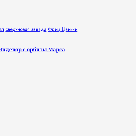
лл
сверхновая звезда
Фриц Цвикки
 Индевор с орбиты Марса