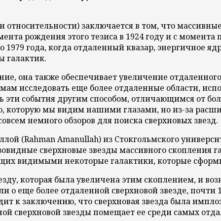
относительности) заключается в том, что массивные 
омента рождения этого тезиса в 1924 году и с момент
 1979 года, когда отдаленный квазар, энергичное яд
 галактик.
ение, она также обеспечивает увеличение отдаленного
ам исследовать еще более отдаленные области, испол
ь эти события другим способом, отличающимся от бол
, которую мы видим нашими глазами, но из-за расшир
совсем немного обзоров для поиска сверхновых звезд.
ллой (Rahman Amanullah) из Стокгольмского универси
зовидные сверхновые звезды массивного скопления гал
щих видимыми некоторые галактики, которые сформир
езду, которая была увеличена этим скоплением, и во
али о еще более отдаленной сверхновой звезде, почти
дит к заключению, что сверхновая звезда была импло
ной сверхновой звезды помещает ее среди самых отда