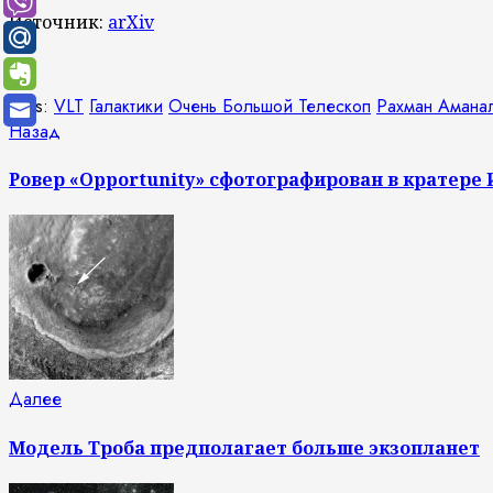
Источник:
arXiv
Tags:
VLT
Галактики
Очень Большой Телескоп
Рахман Амана
Продолжить
Предыдущая
Назад
запись:
чтение
Ровер «Opportunity» сфотографирован в кратере
Следующая
Далее
запись:
Модель Троба предполагает больше экзопланет