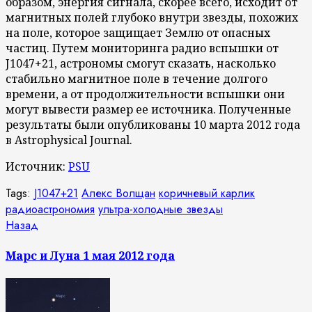
образом, энергия сигнала, скорее всего, исходит от
магнитных полей глубоко внутри звезды, похожих
на поле, которое защищает Землю от опасных
частиц. Путем мониторинга радио вспышки от
J1047+21, астрономы смогут сказать, насколько
стабильно магнитное поле в течение долгого
времени, а от продолжительности вспышки они
могут вывести размер ее источника. Полученные
результаты были опубликованы 10 марта 2012 года
в Astrophysical Journal.
Источник:
PSU
Tags:
J1047+21
Алекс Волщан
коричневый карлик
радиоастрономия
ультра-холодные звезды
Продолжить
Предыдущая
Назад
запись:
чтение
Марс и Луна 1 мая 2012 года