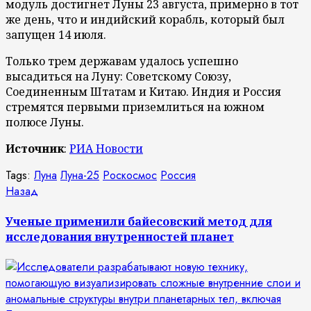
модуль достигнет Луны 23 августа, примерно в тот
же день, что и индийский корабль, который был
запущен 14 июля.
Только трем державам удалось успешно
высадиться на Луну: Советскому Союзу,
Соединенным Штатам и Китаю. Индия и Россия
стремятся первыми приземлиться на южном
полюсе Луны.
Источник
:
РИА Новости
Tags:
Луна
Луна-25
Роскосмос
Россия
Продолжить
Предыдущая
Назад
запись:
чтение
Ученые применили байесовский метод для
исследования внутренностей планет