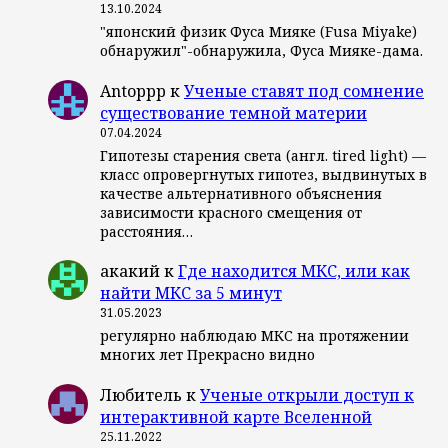
13.10.2024
"японский физик Фуса Мияке (Fusa Miyake)
обнаружил"-обнаружила, Фуса Мияке-дама.
Antoppp
к
Ученые ставят под сомнение
существование темной материи
07.04.2024
Гипотезы старения света (англ. tired light) —
класс опровергнутых гипотез, выдвинутых в
качестве альтернативного объяснения
зависимости красного смещения от
расстояния…
акакий
к
Где находится МКС, или как
найти МКС за 5 минут
31.05.2023
регулярно наблюдаю МКС на протяжении
многих лет Прекрасно видно
Любитель
к
Ученые открыли доступ к
интерактивной карте Вселенной
25.11.2022