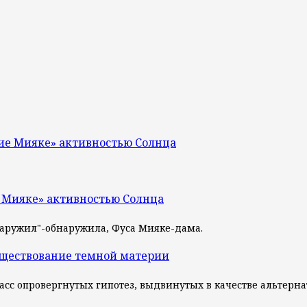
ие Мияке» активностью Солнца
 Мияке» активностью Солнца
наружил"-обнаружила, Фуса Мияке-дама.
уществование темной материи
— класс опровергнутых гипотез, выдвинутых в качестве альте