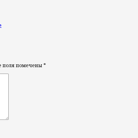
е
е поля помечены
*