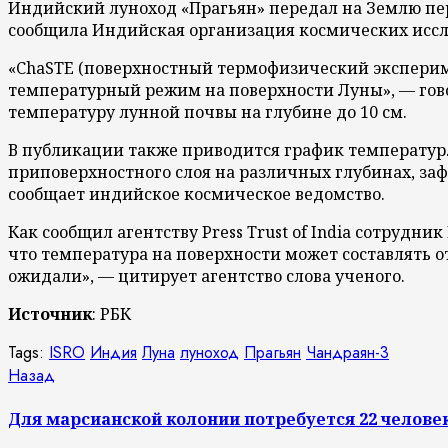
Индийский луноход «Прагьян» передал на Землю пе
сообщила Индийская организация космических исследо
«ChaSTE (поверхностный термофизический экспериме
температурный режим на поверхности Луны», — гов
температуру лунной почвы на глубине до 10 см.
В публикации также приводится график температур
приповерхностного слоя на различных глубинах, з
сообщает индийское космическое ведомство.
Как сообщил агентству Press Trust of India сотруд
что температура на поверхности может составлять от
ожидали», — цитирует агентство слова ученого.
Источник
: РБК
Tags:
ISRO
Индия
Луна
луноход
Прагьян
Чандраян-3
Продолжить
Предыдущая
Назад
запись:
чтение
Для марсианской колонии потребуется 22 челове