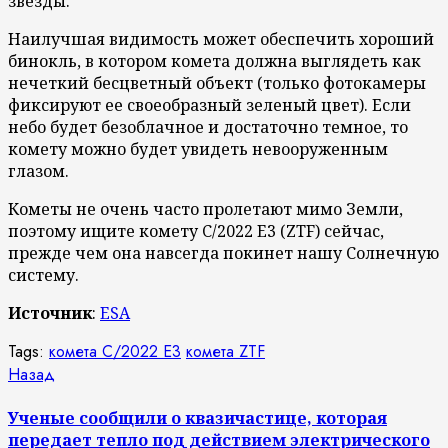
звезды.
Наилучшая видимость может обеспечить хороший
бинокль, в котором комета должна выглядеть как
нечеткий бесцветный объект (только фотокамеры
фиксируют ее своеобразный зеленый цвет). Если
небо будет безоблачное и достаточно темное, то
комету можно будет увидеть невооруженным
глазом.
Кометы не очень часто пролетают мимо Земли,
поэтому ищите комету C/2022 E3 (ZTF) сейчас,
прежде чем она навсегда покинет нашу Солнечную
систему.
Источник
:
ESA
Tags:
комета C/2022 E3
комета ZTF
Продолжить
Предыдущая
Назад
запись:
чтение
Ученые сообщили о квазичастице, которая
передает тепло под действием электрического