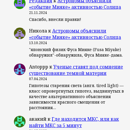
Редакция
к
Астрономы объяснили
«событие Мияке» активностью Солнца
21.11.2024
Спасибо, внесли правки!
Никола
к
Астрономы объяснили
«событие Мияке» активностью Солнца
13.10.2024
"японский физик Фуса Мияке (Fusa Miyake)
обнаружил"-обнаружила, Фуса Мияке-дама.
Antoppp
к
Ученые ставят под сомнение
существование темной материи
07.04.2024
Гипотезы старения света (англ. tired light) —
класс опровергнутых гипотез, выдвинутых в
качестве альтернативного объяснения
зависимости красного смещения от
расстояния…
акакий
к
Где находится МКС, или как
найти МКС за 5 минут