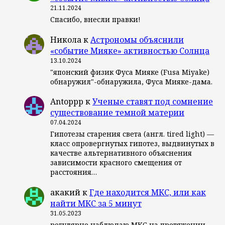
21.11.2024
Спасибо, внесли правки!
Никола
к
Астрономы объяснили
«событие Мияке» активностью Солнца
13.10.2024
"японский физик Фуса Мияке (Fusa Miyake)
обнаружил"-обнаружила, Фуса Мияке-дама.
Antoppp
к
Ученые ставят под сомнение
существование темной материи
07.04.2024
Гипотезы старения света (англ. tired light) —
класс опровергнутых гипотез, выдвинутых в
качестве альтернативного объяснения
зависимости красного смещения от
расстояния…
акакий
к
Где находится МКС, или как
найти МКС за 5 минут
31.05.2023
регулярно наблюдаю МКС на протяжении