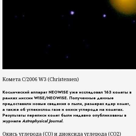
Комета C/2006 W3 (Christensen)
Космический аппарат NEOWISE уже исследовал 163 кометы в
рамках миссии WISE/NEOWISE. Полученные данные
предоставили новые сведения о пыли, размерах ядер комет,
а также об углекислом газе и окиси углерода на кометах.
Результаты переписи комет были недавно опубликованы в
журнале
Astrophysical Journal
.
Окись углерода (СО) и диоксида углерода (СО2)