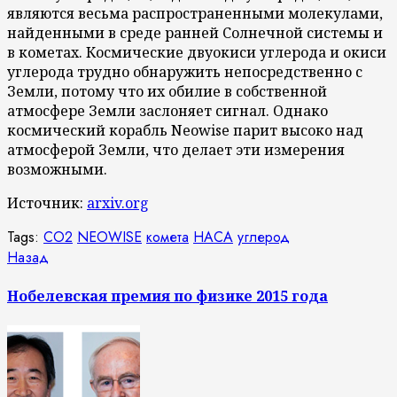
являются весьма распространенными молекулами,
найденными в среде ранней Солнечной системы и
в кометах. Космические двуокиси углерода и окиси
углерода трудно обнаружить непосредственно с
Земли, потому что их обилие в собственной
атмосфере Земли заслоняет сигнал. Однако
космический корабль Neowise парит высоко над
атмосферой Земли, что делает эти измерения
возможными.
Источник:
arxiv.org
Tags:
CO2
NEOWISE
комета
НАСА
углерод
Продолжить
Предыдущая
Назад
запись:
чтение
Нобелевская премия по физике 2015 года