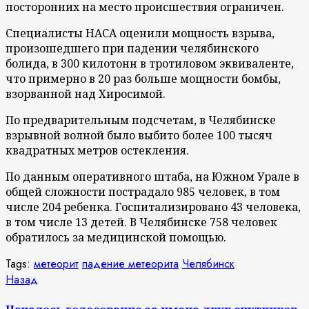
посторонних на место происшествия ограничен.
Специалисты НАСА оценили мощность взрыва,
произошедшего при падении челябинского
болида, в 300 килотонн в тротиловом эквиваленте,
что примерно в 20 раз больше мощности бомбы,
взорванной над Хиросимой.
По предварительным подсчетам, в Челябинске
взрывной волной было выбито более 100 тысяч
квадратных метров остекления.
По данным оперативного штаба, на Южном Урале в
общей сложности пострадало 985 человек, в том
числе 204 ребенка. Госпитализировано 43 человека,
в том числе 13 детей. В Челябинске 758 человек
обратилось за медицинской помощью.
Tags:
метеорит
падение метеорита
Челябинск
Продолжить
Предыдущая
Назад
запись:
чтение