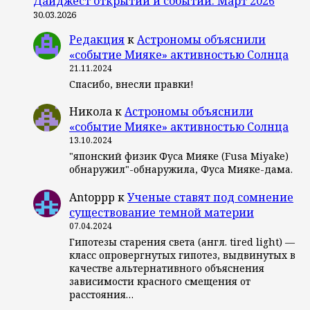
Дайджест открытий и событий: Март 2026
30.03.2026
Редакция
к
Астрономы объяснили
«событие Мияке» активностью Солнца
21.11.2024
Спасибо, внесли правки!
Никола
к
Астрономы объяснили
«событие Мияке» активностью Солнца
13.10.2024
"японский физик Фуса Мияке (Fusa Miyake)
обнаружил"-обнаружила, Фуса Мияке-дама.
Antoppp
к
Ученые ставят под сомнение
существование темной материи
07.04.2024
Гипотезы старения света (англ. tired light) —
класс опровергнутых гипотез, выдвинутых в
качестве альтернативного объяснения
зависимости красного смещения от
расстояния…