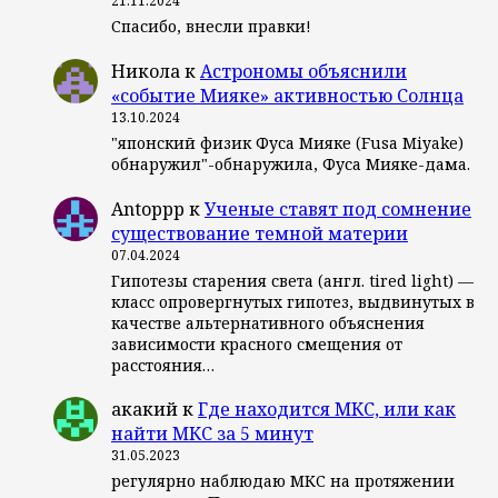
21.11.2024
Спасибо, внесли правки!
Никола
к
Астрономы объяснили
«событие Мияке» активностью Солнца
13.10.2024
"японский физик Фуса Мияке (Fusa Miyake)
обнаружил"-обнаружила, Фуса Мияке-дама.
Antoppp
к
Ученые ставят под сомнение
существование темной материи
07.04.2024
Гипотезы старения света (англ. tired light) —
класс опровергнутых гипотез, выдвинутых в
качестве альтернативного объяснения
зависимости красного смещения от
расстояния…
акакий
к
Где находится МКС, или как
найти МКС за 5 минут
31.05.2023
регулярно наблюдаю МКС на протяжении