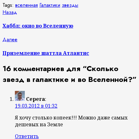
Tags:
вселенная
Галактики
звезды
Продолжить
Предыдущая
Назад
запись:
чтение
Хаббл: окно во Вселенную
Следующая
Далее
запись:
Приземление шаттла Атлантис
16 комментариев для “
Сколько
звезд в галактике и во Вселенной?
”
Серега
:
19.03.2012 в 01:32
Я хочу столько копеек!!! Можно даже самых
дешевых на Земле
Ответить