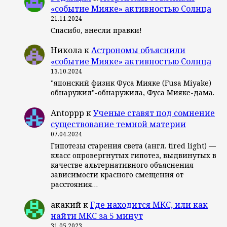
«событие Мияке» активностью Солнца
21.11.2024
Спасибо, внесли правки!
Никола
к
Астрономы объяснили
«событие Мияке» активностью Солнца
13.10.2024
"японский физик Фуса Мияке (Fusa Miyake)
обнаружил"-обнаружила, Фуса Мияке-дама.
Antoppp
к
Ученые ставят под сомнение
существование темной материи
07.04.2024
Гипотезы старения света (англ. tired light) —
класс опровергнутых гипотез, выдвинутых в
качестве альтернативного объяснения
зависимости красного смещения от
расстояния…
акакий
к
Где находится МКС, или как
найти МКС за 5 минут
31.05.2023