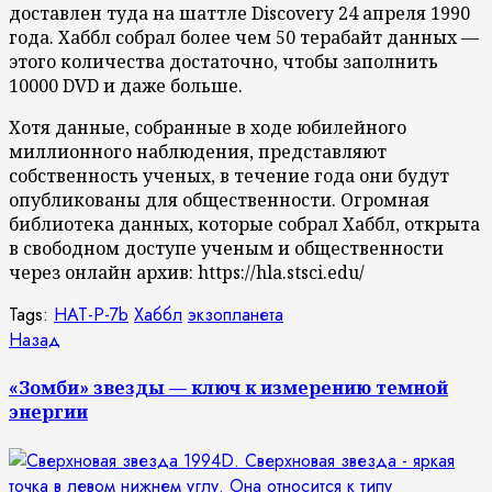
доставлен туда на шаттле Discovery 24 апреля 1990
года. Хаббл собрал более чем 50 терабайт данных —
этого количества достаточно, чтобы заполнить
10000 DVD и даже больше.
Хотя данные, собранные в ходе юбилейного
миллионного наблюдения, представляют
собственность ученых, в течение года они будут
опубликованы для общественности. Огромная
библиотека данных, которые собрал Хаббл, открыта
в свободном доступе ученым и общественности
через онлайн архив: https://hla.stsci.edu/
Tags:
HAT-P-7b
Хаббл
экзопланета
Продолжить
Предыдущая
Назад
запись:
чтение
«Зомби» звезды — ключ к измерению темной
энергии