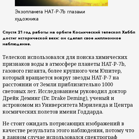
Экзопланета HAT-P-7b глазами
художника
Спустя 21 год работы на орбите Космический телескоп Хаббл
достиг исторической вехи: он сделал свое миллионное
наблюдение.
Телескоп использовался для поиска химических
признаков воды в атмосфере планеты HAT-P-7b,
газового гиганта, более крупного чем Юпитер,
который вращается вокруг звезды HAT-P-7 на
расстоянии от Земли приблизительно 1000
световых лет.
Исследованием руководил доктор
Дрейк Деминг (Dr. Drake Deming), ученый и
астрономом из Университета Мэриленда и Центра
космических полетов имени Годдарда.
Не стоит ожидать потрясающих изображений в
качестве результата этого наблюдения, потому что
в данном случае использовался спектрограф