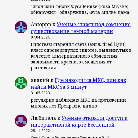
"японский физик Фуса Мияке (Fusa Miyake)
обнаружил"-обнаружила, Фуса Мияке-дама.
Antoppp
к
Ученые ставят под сомнение
существование темной материи
07.04.2024
Гипотезы старения света (англ. tired light) —
класс опровергнутых гипотез, выдвинутых в
качестве альтернативного объяснения
зависимости красного смещения от
расстояния…
акакий
к
Где находится МКС, или как
найти МКС за 5 минут
31.05.2023
регулярно наблюдаю МКС на протяжении
многих лет Прекрасно видно
Любитель
к
Ученые открыли доступ к
интерактивной карте Вселенной
25.11.2022
Ого! Спасибо за карту Вселенной 🌌