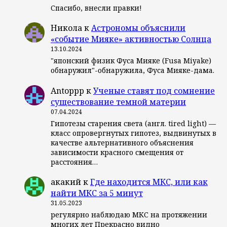
Спасибо, внесли правки!
Никола
к
Астрономы объяснили
«событие Мияке» активностью Солнца
13.10.2024
"японский физик Фуса Мияке (Fusa Miyake)
обнаружил"-обнаружила, Фуса Мияке-дама.
Antoppp
к
Ученые ставят под сомнение
существование темной материи
07.04.2024
Гипотезы старения света (англ. tired light) —
класс опровергнутых гипотез, выдвинутых в
качестве альтернативного объяснения
зависимости красного смещения от
расстояния…
акакий
к
Где находится МКС, или как
найти МКС за 5 минут
31.05.2023
регулярно наблюдаю МКС на протяжении
многих лет Прекрасно видно