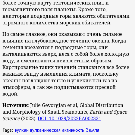
более точную карту тектонических плит и
геомагнитного поля планеты. Кроме того,
некоторые подводные горы являются обитателями
огромного количества морских обитателей.
Но самое главное, они оказывают очень сильное
влияние на глубоководное течение океана. Когда
течения врезаются в подводные горы, они
выталкиваются вверх, неся с собой более холодную
воду, и смешиваются неизвестным образом.
Картирование таких течений становится все более
важным ввиду изменения климата, поскольку
океаны поглощают тепло и углекислый газ из
атмосферы, а так же подпитываются пресной
водой.
Источник
: Julie Gevorgian et al, Global Distribution
and Morphology of Small Seamounts,
Earth and Space
Science
(2023).
DOI: 10.1029/2022EA002331
Tags:
вулкан
вулканическая активность
Земля