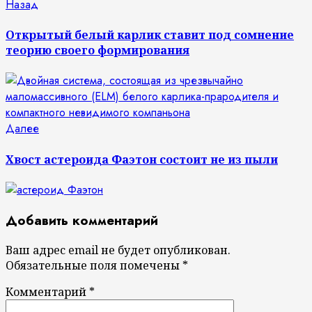
Продолжить
Предыдущая
Назад
запись:
чтение
Открытый белый карлик ставит под сомнение
теорию своего формирования
Следующая
Далее
запись:
Хвост астероида Фаэтон состоит не из пыли
Добавить комментарий
Ваш адрес email не будет опубликован.
Обязательные поля помечены
*
Комментарий
*