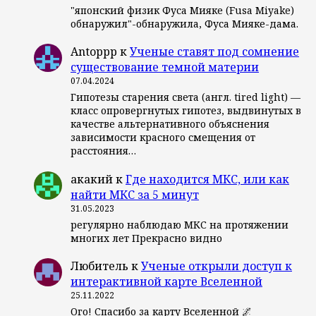
"японский физик Фуса Мияке (Fusa Miyake)
обнаружил"-обнаружила, Фуса Мияке-дама.
Antoppp
к
Ученые ставят под сомнение
существование темной материи
07.04.2024
Гипотезы старения света (англ. tired light) —
класс опровергнутых гипотез, выдвинутых в
качестве альтернативного объяснения
зависимости красного смещения от
расстояния…
акакий
к
Где находится МКС, или как
найти МКС за 5 минут
31.05.2023
регулярно наблюдаю МКС на протяжении
многих лет Прекрасно видно
Любитель
к
Ученые открыли доступ к
интерактивной карте Вселенной
25.11.2022
Ого! Спасибо за карту Вселенной 🌌