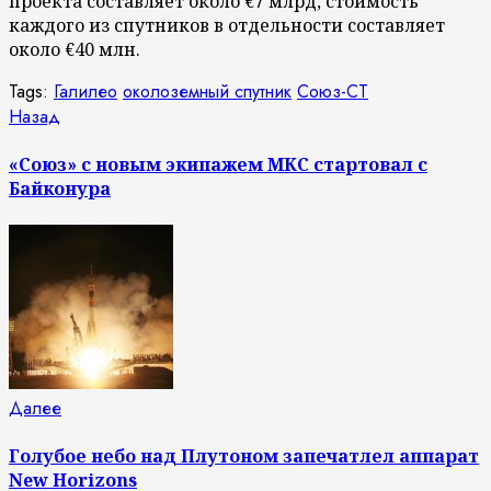
проекта составляет около €7 млрд, стоимость
каждого из спутников в отдельности составляет
около €40 млн.
Tags:
Галилео
околоземный спутник
Союз-СТ
Продолжить
Предыдущая
Назад
запись:
чтение
«Союз» с новым экипажем МКС стартовал с
Байконура
Следующая
Далее
запись:
Голубое небо над Плутоном запечатлел аппарат
New Horizons