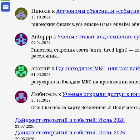
Никола
к
Астрономы объяснили «событие
13.10.2024
"японский физик Фуса Мияке (Fusa Miyake) об
Antoppp
к
Ученые ставят под сомнение с
07.04.2024
Гипотезы старения света (англ. tired light) 
расстояния…
акакий
к
Где находится МКС, или как най
31.05.2023
регулярно наблюдаю МКС на протяжении мног
Любитель
к
Ученые открыли доступ к ин
25.11.2022
Ого! Спасибо за карту Вселенной 🌌 Получается
Дайджест открытий и событий: Июль 2026
31.07.2026
Дайджест открытий и событий: Июнь 2026
29.06.2026