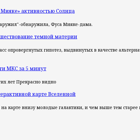
 Мияке» активностью Солнца
наружил"-обнаружила, Фуса Мияке-дама.
уществование темной материи
— класс опровергнутых гипотез, выдвинутых в качестве альте
ти МКС за 5 минут
их лет Прекрасно видно
терактивной карте Вселенной
, на карте внизу молодые галактики, и чем выше тем старее