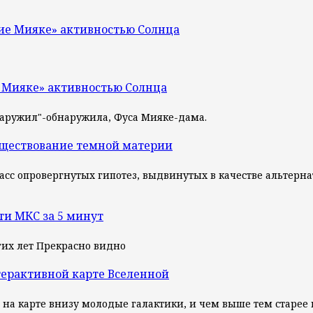
ие Мияке» активностью Солнца
 Мияке» активностью Солнца
наружил"-обнаружила, Фуса Мияке-дама.
уществование темной материи
— класс опровергнутых гипотез, выдвинутых в качестве альте
ти МКС за 5 минут
их лет Прекрасно видно
терактивной карте Вселенной
, на карте внизу молодые галактики, и чем выше тем старее