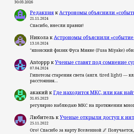
30.03.2026
Редакция
к
Астрономы объяснили «событ
21.11.2024
Спасибо, внесли правки!
Никола
к
Астрономы объяснили «событие
13.10.2024
"японский физик Фуса Мияке (Fusa Miyake) об
Antoppp
к
Ученые ставят под сомнение с
07.04.2024
Гипотезы старения света (англ. tired light) 
расстояния…
акакий
к
Где находится МКС, или как най
31.05.2023
регулярно наблюдаю МКС на протяжении мног
Любитель
к
Ученые открыли доступ к ин
25.11.2022
Ого! Спасибо за карту Вселенной 🌌 Получается