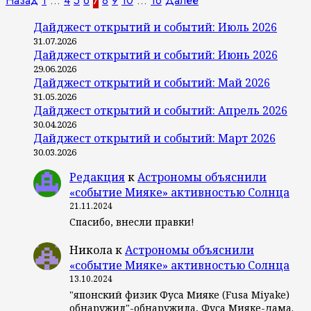
Пагинация
Назад
1
…
4
5
6
7
8
9
10
…
16
Далее
записей
Дайджест открытий и событий: Июль 2026
31.07.2026
Дайджест открытий и событий: Июнь 2026
29.06.2026
Дайджест открытий и событий: Май 2026
31.05.2026
Дайджест открытий и событий: Апрель 2026
30.04.2026
Дайджест открытий и событий: Март 2026
30.03.2026
Редакция
к
Астрономы объяснили
«событие Мияке» активностью Солнца
21.11.2024
Спасибо, внесли правки!
Никола
к
Астрономы объяснили
«событие Мияке» активностью Солнца
13.10.2024
"японский физик Фуса Мияке (Fusa Miyake)
обнаружил"-обнаружила, Фуса Мияке-дама.