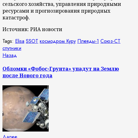
сельского хозяйства, управления природными
ресурсами и прогнозирования природных
катастроф.
Источник: РИА новости
Tags:
Elisa
SSOT
космодром Куру
Плеяды-1
Союз-СТ
спутники
Продолжить
Предыдущая
Назад
запись:
чтение
Обломки «Фобос-Грунта» упадут на Землю
после Нового года
Следующая
Далее