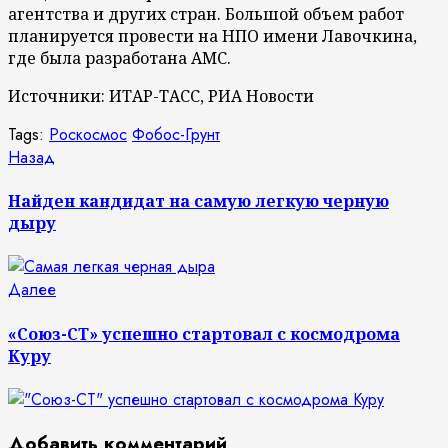
агентства и других стран. Большой объем работ
планируется провести на НПО имени Лавочкина,
где была разработана АМС.
Источники: ИТАР-ТАСС, РИА Новости
Tags:
Роскосмос
Фобос-Грунт
Продолжить
Предыдущая
Назад
запись:
чтение
Найден кандидат на самую легкую черную
дыру
Следующая
Далее
запись:
«Союз-СТ» успешно стартовал с космодрома
Куру
Добавить комментарий