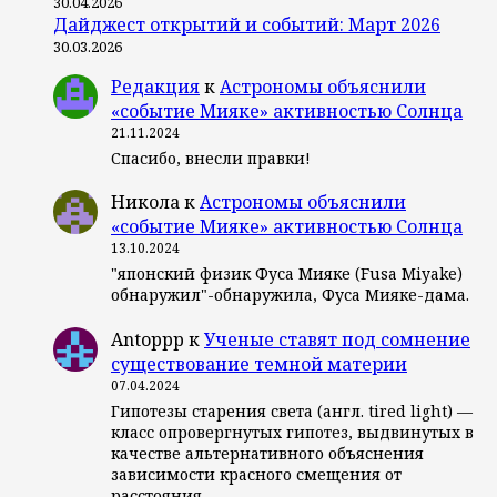
30.04.2026
Дайджест открытий и событий: Март 2026
30.03.2026
Редакция
к
Астрономы объяснили
«событие Мияке» активностью Солнца
21.11.2024
Спасибо, внесли правки!
Никола
к
Астрономы объяснили
«событие Мияке» активностью Солнца
13.10.2024
"японский физик Фуса Мияке (Fusa Miyake)
обнаружил"-обнаружила, Фуса Мияке-дама.
Antoppp
к
Ученые ставят под сомнение
существование темной материи
07.04.2024
Гипотезы старения света (англ. tired light) —
класс опровергнутых гипотез, выдвинутых в
качестве альтернативного объяснения
зависимости красного смещения от
расстояния…