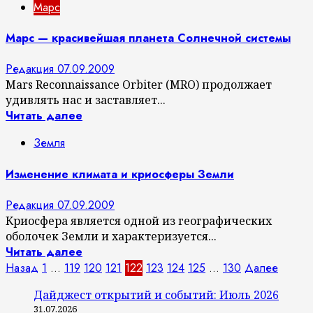
Марс
Марс — красивейшая планета Солнечной системы
Редакция
07.09.2009
Mars Reconnaissance Orbiter (MRO) продолжает
удивлять нас и заставляет...
Читать далее
Земля
Изменение климата и криосферы Земли
Редакция
07.09.2009
Криосфера является одной из географических
оболочек Земли и характеризуется...
Читать далее
Пагинация
Назад
1
…
119
120
121
122
123
124
125
…
130
Далее
записей
Дайджест открытий и событий: Июль 2026
31.07.2026