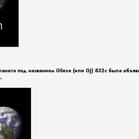
ланета под названием Gliese (или GJ) 832c была объяв
.