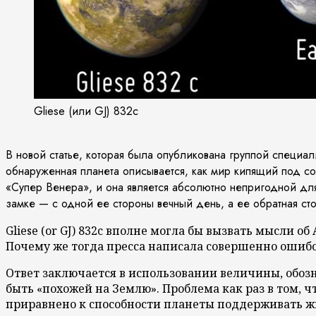
Gliese (или GJ) 832c
В новой статье, которая была опубликована группой специал
обнаруженная планета описывается, как мир кипящий под с
«Супер Венера», и она является абсолютно непригодной для 
замке — с одной ее стороны вечный день, а ее обратная сто
Gliese (or GJ) 832c вполне могла бы вызвать мысли 
Почему же тогда пресса написала совершенно оши
Ответ заключается в использовании величины, обозн
быть «похожей на Землю». Проблема как раз в том, ч
приравнено к способности планеты поддерживать ж