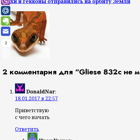
Мухи и гекконы отправились на орбиту Земли
2
2 комментария для “
Gliese 832c не
DonaldNar
:
18.01.2017 в 22:57
Приветствую
с чего начать
Ответить