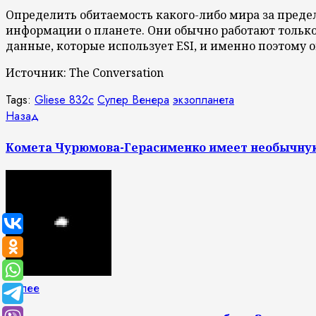
Определить обитаемость какого-либо мира за пред
информации о планете. Они обычно работают только 
данные, которые использует ESI, и именно поэтому
Источник: The Conversation
Tags:
Gliese 832c
Супер Венера
экзопланета
Продолжить
Предыдущая
Назад
запись:
чтение
Комета Чурюмова-Герасименко имеет необычну
Следующая
Далее
запись: