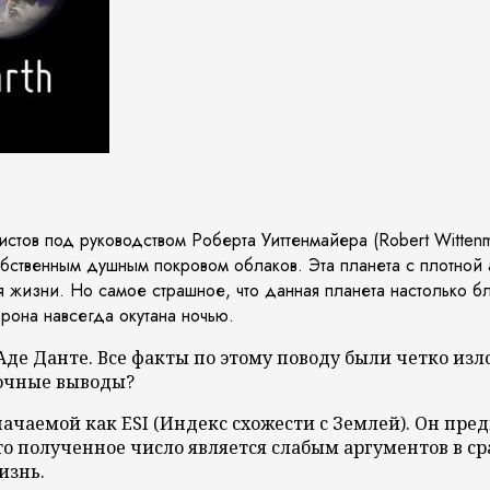
истов под руководством Роберта Уиттенмайера (Robert Witten
обственным душным покровом облаков. Эта планета с плотной
жизни. Но самое страшное, что данная планета настолько бли
рона навсегда окутана ночью.
об Аде Данте. Все факты по этому поводу были четко и
бочные выводы?
ачаемой как ESI (Индекс схожести с Землей). Он пре
то полученное число является слабым аргументов в ср
изнь.